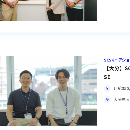
SCSKニア
【大分】S
SE
月給
350
大分県
大