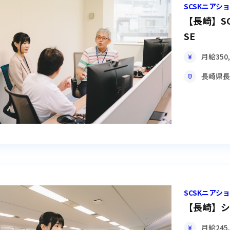
SCSKニア
【長崎】S
SE
月給
350
長崎県
長
SCSKニア
【長崎】シ
月給
245