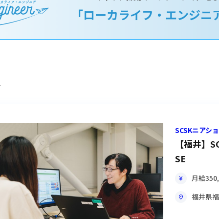
件
SCSKニア
【福井】S
SE
月給
350
福井県
福