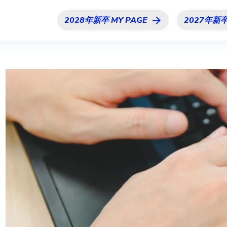
ENT
#02 大手メーカーの貿易部門に導入せよ
2028年新卒 MY PAGE
2027年新卒
#03 ProActiveをクラウドに対応させよ
働く環境
CULTURE
福利厚生
FAQ
マイペー
ジ
拠点メディア検索
MY 
SEARCH
ニュース
NEWS