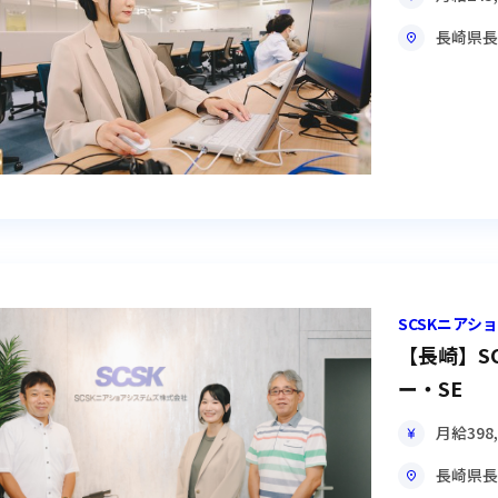
長崎県
長
SCSKニア
【長崎】S
ー・SE
月給
398
長崎県
長