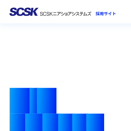
会社からのメッセージ
人事部からのメッセージ
インタビュー動画
INTERVIEW
できるよインタビュー
若手リアルインタビュー
座談会
TALK SESSION
拠点動画
ENVIRONMENT
M
I
D
C
A
R
E
E
R