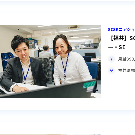
SCSKニア
【福井】S
ー・SE
月給
398
福井県
福