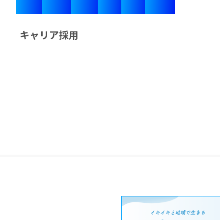
キ
ャ
リ
ア
採
用